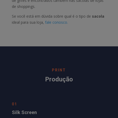
de grifes e encontrados também nas sacolas de lojas
de shoppings.
Se você está em dúvida sobre qual é o tipo de
sacola
ideal para sua loja,
fale conosco.
PRINT
Produção
01
Silk Screen