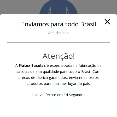
Enviamos para todo Brasil
Atendimento
Sacochilas de TNT
em
Aparecida de Goiânia
Atenção!
Mochilas de TNT com alça em cordão de
polipropileno ou poliester e ilhoses.
A
Flatex Sacolas
é especializada na fabricação de
sacolas de alta qualidade para todo o Brasil. Com
preços de fábrica garantidos, enviamos nossos
produtos para qualquer lugar do país
Isso vai fechar em
13
segundos
Flanelas
em Aparecida de