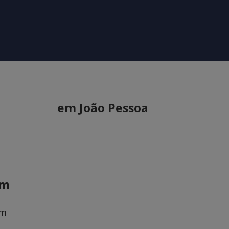
em João Pessoa
em
om