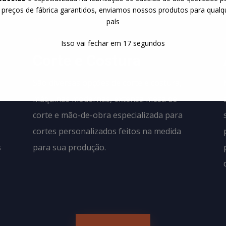
 preços de fábrica garantidos, enviamos nossos produtos para qualq
país
02
Isso vai fechar em
15
segundos
Corte e Costura
São diversas opções de corte e costura,
máquinas modernas, extensa mesa de
corte e mão-de-obra especializada para
cortes personalizados feitos na medida
s
para sua produção.