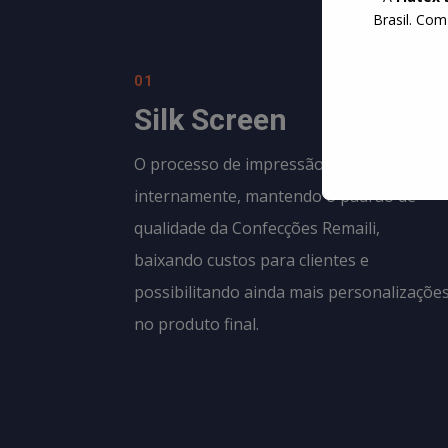
Brasil. Com
01
Silk Screen
O processo de impressão é todo feito
internamente, mantendo o padrão de
qualidade da
Confecções Remaili
,
baixando custos para clientes e
possibilitando ainda mais personalizaçõe
no produto final.