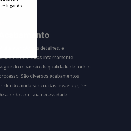
uer lugar do
03
Acabamento
Muita atenção aos detalhes, e
acabamentos feitos internamente
seguindo o padrão de qualidade de todo o
processo. São diversos acabamentos,
podendo ainda ser criadas novas opções
de acordo com sua necessidade.