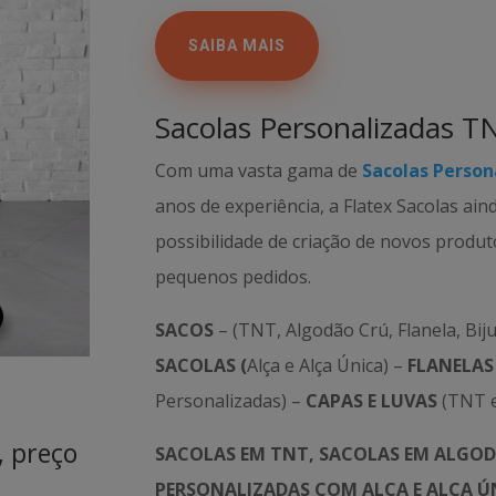
SAIBA MAIS
Sacolas Personalizadas T
Com uma vasta gama de
Sacolas Person
anos de experiência, a Flatex Sacolas ain
possibilidade de criação de novos produ
pequenos pedidos.
SACOS
– (TNT, Algodão Crú, Flanela, Biju
SACOLAS (
Alça e Alça Única) –
FLANELAS
Personalizadas) –
CAPAS E LUVAS
(TNT e
, preço
SACOLAS EM TNT, SACOLAS EM ALGOD
PERSONALIZADAS COM ALÇA E ALÇA ÚN