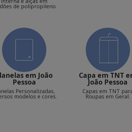
interna e alças em
dões de polipropileno.
lanelas
em João
Capa em TNT
e
Pessoa
João Pessoa
anelas Personalizadas,
Capas em TNT par
ersos modelos e cores.
Roupas em Geral.