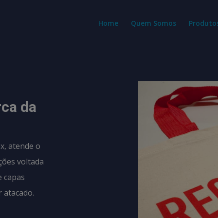
modal-check
Home
Quem Somos
Produto
rca da
x, atende o
ções voltada
e capas
 atacado.