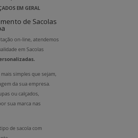
LÇADOS EM GERAL
amento de Sacolas
oa
otação on-line, atendemos
ualidade em Sacolas
ersonalizadas.
mais simples que sejam,
magem da sua empresa.
oupas ou calçados,
por sua marca nas
tipo de sacola com