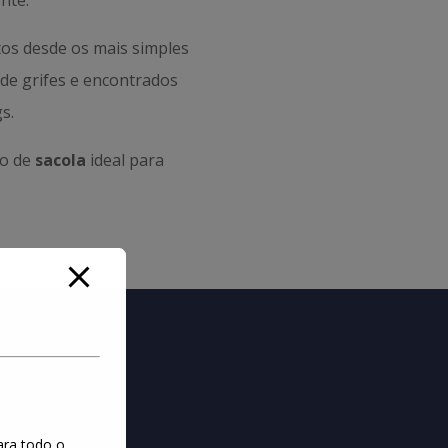
nte.
os desde os mais simples
s de grifes e encontrados
s.
po de
sacola
ideal para
ara todo o