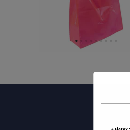
A
Flatex 