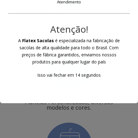
Atendimento
Sacochilas de TNT
em Palhoça
Mochilas de TNT com alça em cordão de
Atenção!
polipropileno ou poliester e ilhoses.
A
Flatex Sacolas
é especializada na fabricação de
sacolas de alta qualidade para todo o Brasil. Com
preços de fábrica garantidos, enviamos nossos
produtos para qualquer lugar do país
Isso vai fechar em
13
segundos
Flanelas
em Palhoça
Flanelas Personalizadas, diversos
modelos e cores.