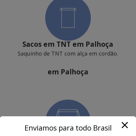
Sacos em TNT
em Palhoça
Saquinho de TNT com alça em cordão.
em Palhoça
Enviamos para todo Brasil