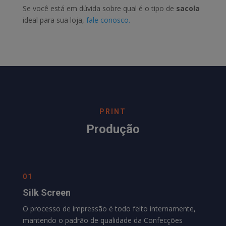
Se você está em dúvida sobre qual é o tipo de
sacola
ideal para sua loja,
fale conosco.
PRINT
Produção
01
Silk Screen
O processo de impressão é todo feito internamente,
mantendo o padrão de qualidade da
Confecções