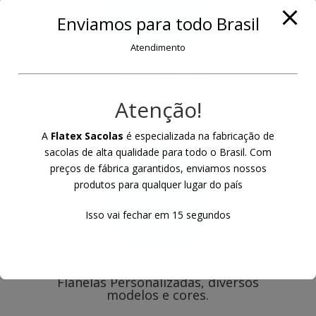
Enviamos para todo Brasil
Atendimento
Sacochilas de TNT
em
Parnamirim
Mochilas de TNT com alça em cordão de
Atenção!
polipropileno ou poliester e ilhoses.
A
Flatex Sacolas
é especializada na fabricação de
sacolas de alta qualidade para todo o Brasil. Com
preços de fábrica garantidos, enviamos nossos
produtos para qualquer lugar do país
Isso vai fechar em
14
segundos
Flanelas
em Parnamirim
Flanelas Personalizadas, diversos
modelos e cores.