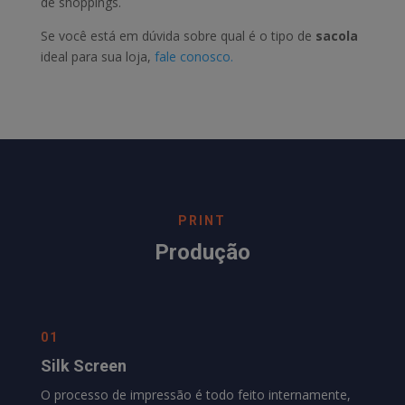
de shoppings.
Se você está em dúvida sobre qual é o tipo de
sacola
ideal para sua loja,
fale conosco.
PRINT
Produção
01
Silk Screen
O processo de impressão é todo feito internamente,