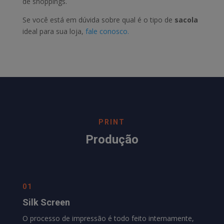
de shoppings.
Se você está em dúvida sobre qual é o tipo de
sacola
ideal para sua loja,
fale conosco.
PRINT
Produção
01
Silk Screen
O processo de impressão é todo feito internamente,