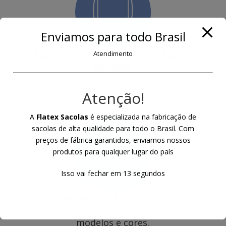
Enviamos para todo Brasil
Sacochilas de TNT
em Mato
Atendimento
Grosso
Mochilas de TNT com alça em cordão de
polipropileno ou poliester e ilhoses.
Atenção!
A
Flatex Sacolas
é especializada na fabricação de
sacolas de alta qualidade para todo o Brasil. Com
preços de fábrica garantidos, enviamos nossos
produtos para qualquer lugar do país
Isso vai fechar em
12
segundos
Flanelas
em Mato Grosso
Flanelas Personalizadas, diversos
modelos e cores.