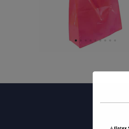
A
Flatex 