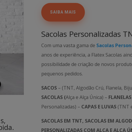
SAIBA MAIS
Sacolas Personalizadas T
Com uma vasta gama de
Sacolas Person
anos de experiência, a Flatex Sacolas ain
possibilidade de criação de novos produ
pequenos pedidos.
SACOS
– (TNT, Algodão Crú, Flanela, Biju
SACOLAS (
Alça e Alça Única) –
FLANELAS
Personalizadas) –
CAPAS E LUVAS
(TNT e
s,
SACOLAS EM TNT, SACOLAS EM ALGOD
pida.
PERSONALIZADAS COM ALÇA E ALÇA ÚN