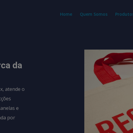
modal-check
Home
Quem Somos
Produto
rca da
x, atende o
cções
lanelas e
ada por