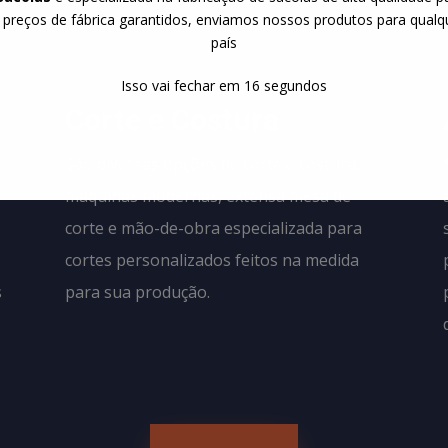
 preços de fábrica garantidos, enviamos nossos produtos para qualq
país
02
Isso vai fechar em
15
segundos
Corte e Costura
São diversas opções de corte e costura,
máquinas modernas, extensa mesa de
corte e mão-de-obra especializada para
cortes personalizados feitos na medida
s
para sua produção.