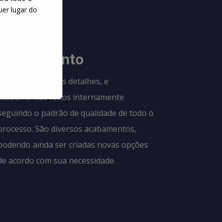
uer lugar do
03
Acabamento
Muita atenção aos detalhes, e
acabamentos feitos internamente
seguindo o padrão de qualidade de todo o
processo. São diversos acabamentos,
podendo ainda ser criadas novas opções
de acordo com sua necessidade.