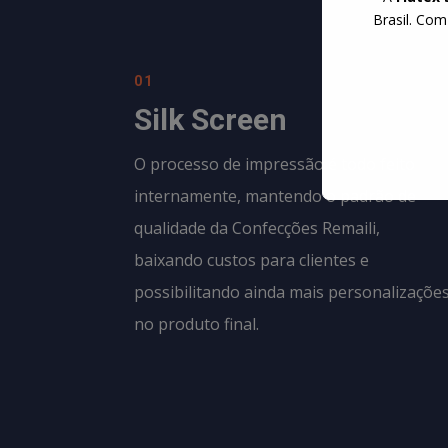
Brasil. Com
01
Silk Screen
O processo de impressão é todo feito
internamente, mantendo o padrão de
qualidade da
Confecções Remaili
,
baixando custos para clientes e
possibilitando ainda mais personalizaçõe
no produto final.