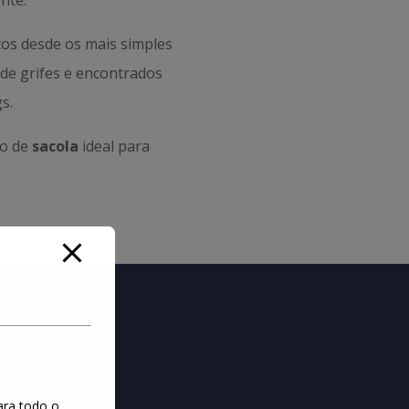
nte.
os desde os mais simples
s de grifes e encontrados
s.
po de
sacola
ideal para
ara todo o