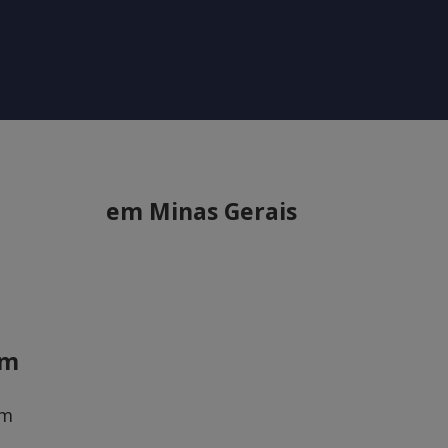
em Minas Gerais
em
om