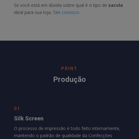
Se você está em dúvida sobre qual é o tipo de
sacola
ideal para sua loja,
fale conosco.
PRINT
Produção
01
Silk Screen
O processo de impressão é todo feito internamente,
mantendo o padrão de qualidade da
Confecções