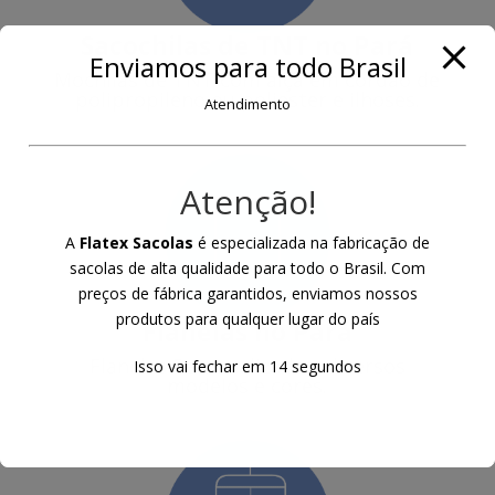
Sacochilas de TNT
no Pará
Enviamos para todo Brasil
Mochilas de TNT com alça em cordão de
polipropileno ou poliester e ilhoses.
Atendimento
Atenção!
A
Flatex Sacolas
é especializada na fabricação de
sacolas de alta qualidade para todo o Brasil. Com
preços de fábrica garantidos, enviamos nossos
produtos para qualquer lugar do país
Flanelas
no Pará
Flanelas Personalizadas, diversos
Isso vai fechar em
13
segundos
modelos e cores.