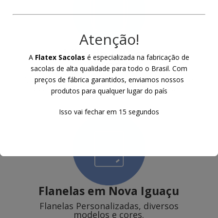
Atenção!
Sacochilas de TNT
em Nova
A
Flatex Sacolas
é especializada na fabricação de
Iguaçu
sacolas de alta qualidade para todo o Brasil. Com
Mochilas de TNT com alça em cordão de
preços de fábrica garantidos, enviamos nossos
polipropileno ou poliester e ilhoses.
produtos para qualquer lugar do país
Isso vai fechar em
14
segundos
Flanelas
em Nova Iguaçu
Flanelas Personalizadas, diversos
modelos e cores.