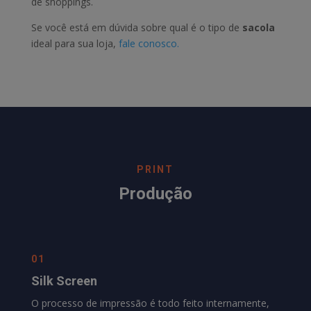
de shoppings.
Se você está em dúvida sobre qual é o tipo de
sacola
ideal para sua loja,
fale conosco.
PRINT
Produção
01
Silk Screen
O processo de impressão é todo feito internamente,