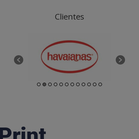
Clientes
Print