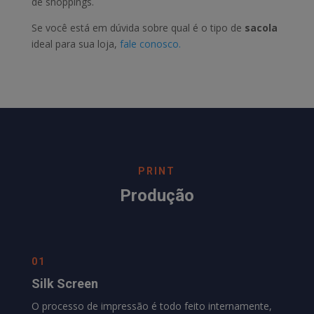
de shoppings.
Se você está em dúvida sobre qual é o tipo de
sacola
ideal para sua loja,
fale conosco.
PRINT
Produção
01
Silk Screen
O processo de impressão é todo feito internamente,