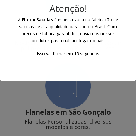
Atenção!
A
Flatex Sacolas
é especializada na fabricação de
Sacochilas de TNT
em São
sacolas de alta qualidade para todo o Brasil. Com
Gonçalo
preços de fábrica garantidos, enviamos nossos
produtos para qualquer lugar do país
Mochilas de TNT com alça em cordão de
polipropileno ou poliester e ilhoses.
Isso vai fechar em
14
segundos
Flanelas
em São Gonçalo
Flanelas Personalizadas, diversos
modelos e cores.