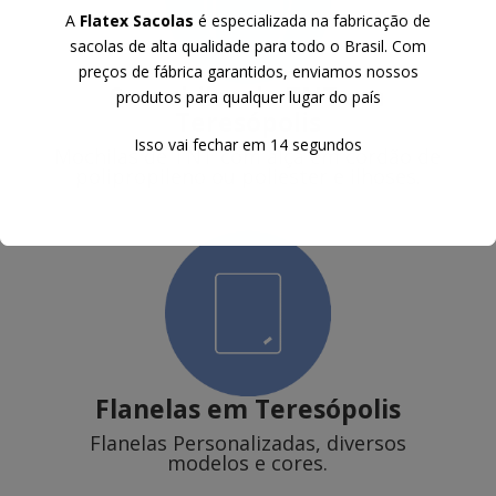
A
Flatex Sacolas
é especializada na fabricação de
sacolas de alta qualidade para todo o Brasil. Com
preços de fábrica garantidos, enviamos nossos
Sacochilas de TNT
em
produtos para qualquer lugar do país
Teresópolis
Isso vai fechar em
13
segundos
Mochilas de TNT com alça em cordão de
polipropileno ou poliester e ilhoses.
Flanelas
em Teresópolis
Flanelas Personalizadas, diversos
modelos e cores.