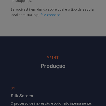
de shoppings.
Se você está em dúvida sobre qual é o tipo de
sacola
ideal para sua loja,
fale conosco.
PRINT
Produção
01
Silk Screen
O processo de impressão é todo feito internamente,