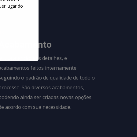
uer lugar do
03
Acabamento
Muita atenção aos detalhes, e
acabamentos feitos internamente
seguindo o padrão de qualidade de todo o
processo. São diversos acabamentos,
podendo ainda ser criadas novas opções
de acordo com sua necessidade.