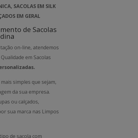
ICA, SACOLAS EM SILK
LÇADOS EM GERAL
amento de Sacolas
ldina
otação on-line, atendemos
e Qualidade em Sacolas
ersonalizadas.
mais simples que sejam,
magem da sua empresa.
oupas ou calçados,
por sua marca nas Limpos
tipo de sacola com