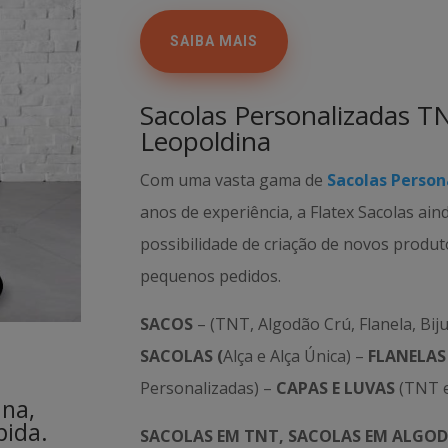
SAIBA MAIS
Sacolas Personalizadas TN
Leopoldina
Com uma vasta gama de
Sacolas Person
anos de experiência, a Flatex Sacolas ain
possibilidade de criação de novos produ
pequenos pedidos.
SACOS
– (TNT, Algodão Crú, Flanela, Biju
SACOLAS (
Alça e Alça Única) –
FLANELAS
Personalizadas) –
CAPAS E LUVAS
(TNT e
ina,
pida.
SACOLAS EM TNT, SACOLAS EM ALGOD