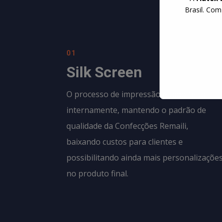
Brasil. Com
01
Silk Screen
O processo de impressão é todo feito
internamente, mantendo o padrão de
qualidade da
Confecções Remaili
,
baixando custos para clientes e
possibilitando ainda mais personalizaçõe
no produto final.