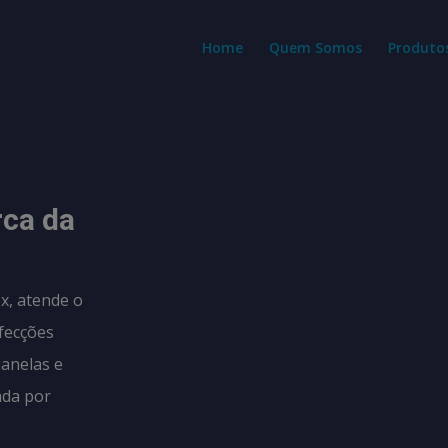
modal-check
Home
Quem Somos
Produto
rca da
x, atende o
fecções
lanelas e
ada por