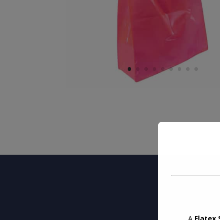
A
Flatex 