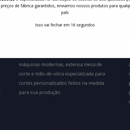
Produção
 preços de fábrica garantidos, enviamos nossos produtos para qualq
país
Isso vai fechar em
14
segundos
02
Corte e Costura
São diversas opções de corte e costura,
máquinas modernas, extensa mesa de
corte e mão-de-obra especializada para
cortes personalizados feitos na medida
s
para sua produção.