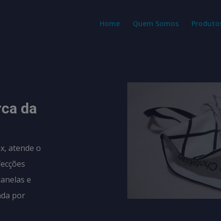
modal-check
Home
Quem Somos
Produto
rca da
x, atende o
fecções
lanelas e
ada por