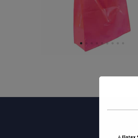
A
Flatex 