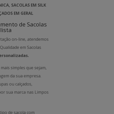
ICA, SACOLAS EM SILK
LÇADOS EM GERAL
amento de Sacolas
lista
otação on-line, atendemos
e Qualidade em Sacolas
ersonalizadas.
mais simples que sejam,
magem da sua empresa.
oupas ou calçados,
por sua marca nas Limpos
tipo de sacola com