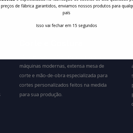
Produção
 preços de fábrica garantidos, enviamos nossos produtos para qualq
país
Isso vai fechar em
13
segundos
02
Corte e Costura
São diversas opções de corte e costura,
máquinas modernas, extensa mesa de
corte e mão-de-obra especializada para
cortes personalizados feitos na medida
s
para sua produção.