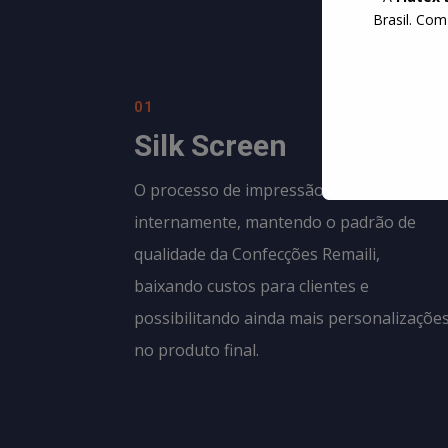
Brasil. Com
01
Silk Screen
O processo de impressão é todo feito
internamente, mantendo o padrão de
qualidade da
Confecções Remaili
,
baixando custos para clientes e
possibilitando ainda mais personalizaçõe
no produto final.