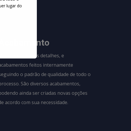
uer lugar do
03
Acabamento
Muita atenção aos detalhes, e
acabamentos feitos internamente
seguindo o padrão de qualidade de todo o
processo. São diversos acabamentos,
podendo ainda ser criadas novas opções
de acordo com sua necessidade.