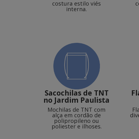
costura estilo viés
c
interna.
Sacochilas de TNT
F
no Jardim Paulista
Mochilas de TNT com
Fl
alça em cordão de
div
polipropileno ou
poliester e ilhoses.