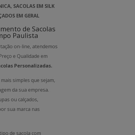
ICA, SACOLAS EM SILK
LÇADOS EM GERAL
amento de Sacolas
mpo Paulista
otação on-line, atendemos
 Preço e Qualidade em
acolas Personalizadas.
mais simples que sejam,
magem da sua empresa.
oupas ou calçados,
por sua marca nas
tipo de sacola com