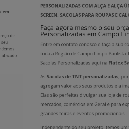
PERSONALIZADAS COM ALÇA E ALÇA ÚN
as em
SCREEN, SACOLAS PARA ROUPAS E CA
Faça agora mesmo o seu orç
Personalizadas em Campo Li
preço de
 seu
Entre em contato conosco e faça a sua c
tendemos
toda a Região de Campo Limpo Paulista.
m atacado
Sacolas Personalizadas aqui na
Flatex S
As
Sacolas de TNT personalizadas,
por 
agregam valor aos seus produtos e a i
Elas são perfeitas divulgar sua loja de r
mercados, comércios em Geral e para ex
grandes feiras e eventos promocionais.
Independente do seu projeto, temos um 