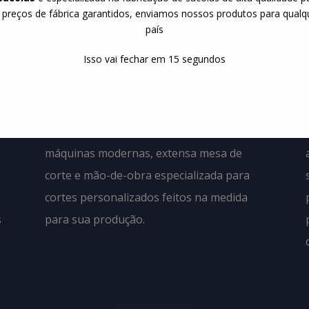
Produção
 preços de fábrica garantidos, enviamos nossos produtos para qualq
país
Isso vai fechar em
14
segundos
02
Corte e Costura
São diversas opções de corte e costura,
máquinas modernas, extensa mesa de
corte e mão-de-obra especializada para
cortes personalizados feitos na medida
s
para sua produção.