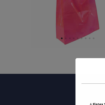
A
Flatex 