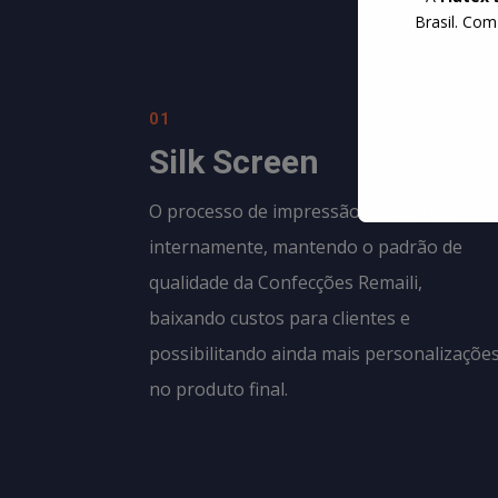
Brasil. Com
01
Silk Screen
O processo de impressão é todo feito
internamente, mantendo o padrão de
qualidade da
Confecções Remaili
,
baixando custos para clientes e
possibilitando ainda mais personalizaçõe
no produto final.