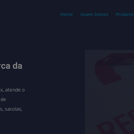
modal-check
Home
Quem Somos
Produto
rca da
x, atende o
 de
, sacolas,