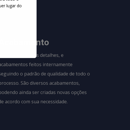
uer lugar do
03
Acabamento
Muita atenção aos detalhes, e
acabamentos feitos internamente
seguindo o padrão de qualidade de todo o
processo. São diversos acabamentos,
podendo ainda ser criadas novas opções
de acordo com sua necessidade.