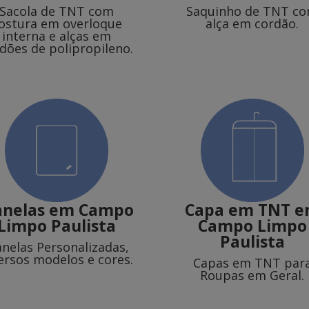
Sacola de TNT com
Saquinho de TNT c
ostura em overloque
alça em cordão.
interna e alças em
dões de polipropileno.
anelas
em Campo
Capa em TNT
e
Limpo Paulista
Campo Limpo
Paulista
anelas Personalizadas,
ersos modelos e cores.
Capas em TNT par
Roupas em Geral.