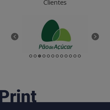
Clientes
Print