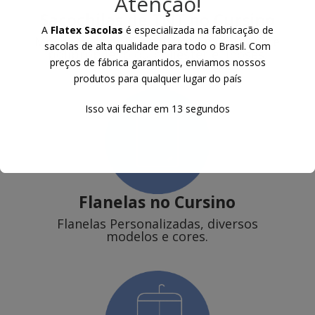
Atenção!
Sacochilas de TNT
no Cursino
A
Flatex Sacolas
é especializada na fabricação de
Mochilas de TNT com alça em cordão de
sacolas de alta qualidade para todo o Brasil. Com
polipropileno ou poliester e ilhoses.
preços de fábrica garantidos, enviamos nossos
produtos para qualquer lugar do país
Isso vai fechar em
12
segundos
Flanelas
no Cursino
Flanelas Personalizadas, diversos
modelos e cores.