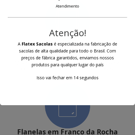
Atendimento
Atenção!
A
Flatex Sacolas
é especializada na fabricação de
Sacochilas de TNT
em Franco
sacolas de alta qualidade para todo o Brasil. Com
da Rocha
preços de fábrica garantidos, enviamos nossos
Mochilas de TNT com alça em cordão de
produtos para qualquer lugar do país
polipropileno ou poliester e ilhoses.
Isso vai fechar em
13
segundos
Flanelas
em Franco da Rocha