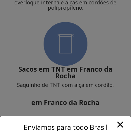
overloque interna e alças em cordões de
polipropileno.
Sacos em TNT
em Franco da
Rocha
Saquinho de TNT com alça em cordão.
em Franco da Rocha
Enviamos para todo Brasil