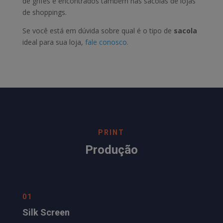
de grifes e encontrados também nas sacolas de lojas
de shoppings.
Se você está em dúvida sobre qual é o tipo de
sacola
ideal para sua loja,
fale conosco.
PRINT
Produção
01
Silk Screen