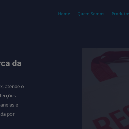
modal-check
Home
Quem Somos
Produto
rca da
x, atende o
fecções
lanelas e
ada por