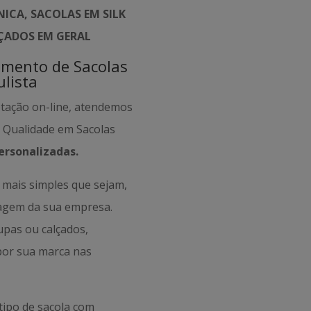
ICA, SACOLAS EM SILK
LÇADOS EM GERAL
amento de Sacolas
lista
otação on-line, atendemos
e Qualidade em Sacolas
ersonalizadas.
mais simples que sejam,
magem da sua empresa.
oupas ou calçados,
por sua marca nas
tipo de sacola com