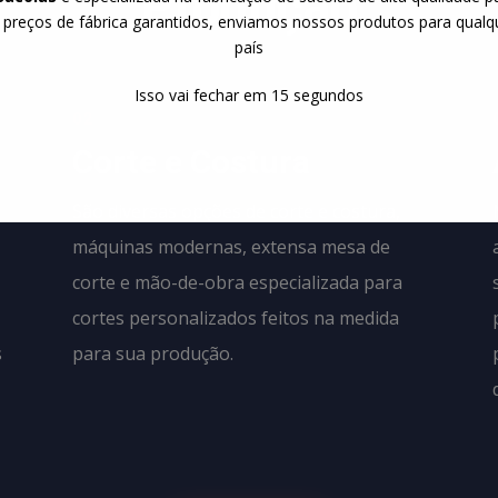
Produção
 preços de fábrica garantidos, enviamos nossos produtos para qualq
país
Isso vai fechar em
14
segundos
02
Corte e Costura
São diversas opções de corte e costura,
máquinas modernas, extensa mesa de
corte e mão-de-obra especializada para
cortes personalizados feitos na medida
s
para sua produção.