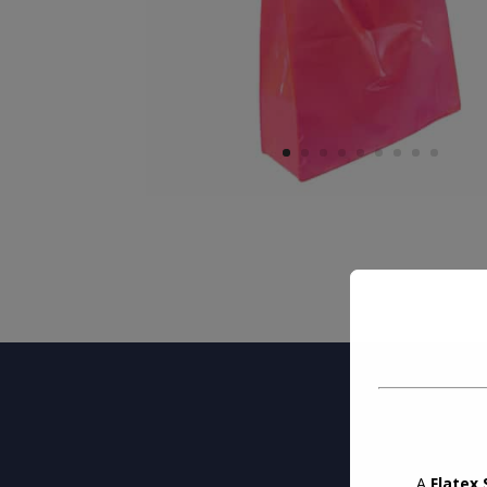
A
Flatex 