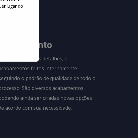
uer lugar do
03
Acabamento
Muita atenção aos detalhes, e
acabamentos feitos internamente
seguindo o padrão de qualidade de todo o
processo. São diversos acabamentos,
podendo ainda ser criadas novas opções
de acordo com sua necessidade.