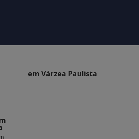
em Várzea Paulista
em
a
om