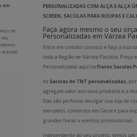
as em
PERSONALIZADAS COM ALÇA E ALÇA ÚN
SCREEN, SACOLAS PARA ROUPAS E CA
Faça agora mesmo o seu orç
preço de
Personalizadas em Várzea Pau
 seu
tendemos
Entre em contato conosco e faça a sua c
m atacado
toda a Região de Várzea Paulista. Preço 
Personalizadas aqui na
Flatex Sacolas P
As
Sacolas de TNT personalizadas,
por 
agregam valor aos seus produtos e a i
Elas são perfeitas divulgar sua loja de r
mercados, comércios em Geral e para ex
grandes feiras e eventos promocionais.
Independente do seu projeto, temos um 