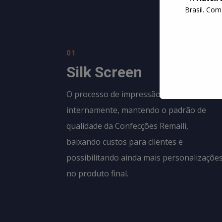
Brasil. Com
01
Silk Screen
O processo de impressão é todo feito
internamente, mantendo o padrão de
qualidade da
Confecções Remaili
,
baixando custos para clientes e
possibilitando ainda mais personalizaçõe
no produto final.