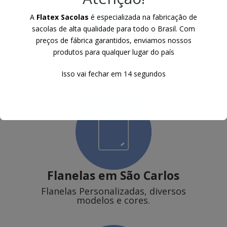
A
Flatex Sacolas
é especializada na fabricação de
sacolas de alta qualidade para todo o Brasil. Com
Sacochilas de TNT
em São
preços de fábrica garantidos, enviamos nossos
Carlos
produtos para qualquer lugar do país
Mochilas de TNT com alça em cordão de
polipropileno ou poliester e ilhoses.
Isso vai fechar em
13
segundos
Flanelas
em São Carlos
Flanelas Personalizadas, diversos
modelos e cores.