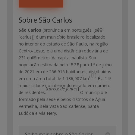
Sobre São Carlos
São Carlos
(
pronúncia em português:
[sɐ̃w̃
ˈcarlus]
) é um município brasileiro localizado
no interior do estado de São Paulo, na região
Centro-Leste, e a uma distância rodoviária de
231 quilômetros da capital paulista. Sua
população estimada pelo IBGE para 1.º de julho
de 2021 era de 256 915 habitantes, distribuídos
[1]
em uma área total de 1 136,907 km².
É a 14ª
maior cidade do interior do estado em número
[
carece de fontes
]
de residentes.
O município é
formado pela sede e pelos distritos de Água
Vermelha, Bela Vista São-carlense, Santa
Eudóxia e Vila Nery.
Saiba mais sobre o São Carlos