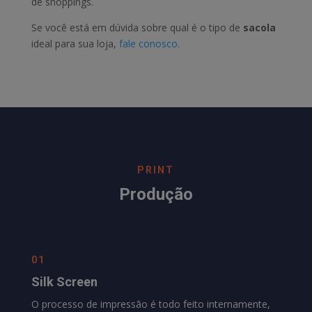
de shoppings.
Se você está em dúvida sobre qual é o tipo de
sacola
ideal para sua loja,
fale conosco.
PRINT
Produção
01
Silk Screen
O processo de impressão é todo feito internamente,