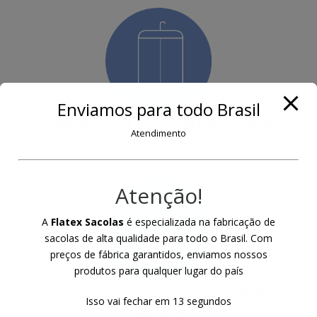
Enviamos para todo Brasil
Capa em TNT
no Campo Limpo
Atendimento
Capas em TNT para Roupas em Geral.
Atenção!
A
Flatex Sacolas
é especializada na fabricação de
sacolas de alta qualidade para todo o Brasil. Com
preços de fábrica garantidos, enviamos nossos
produtos para qualquer lugar do país
Sacolas Ecológicas
no Campo
Isso vai fechar em
12
segundos
Limpo