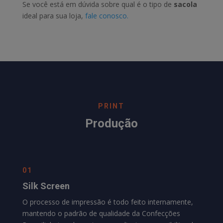
Se você está em dúvida sobre qual é o tipo de
sacola
ideal para sua loja,
fale conosco.
PRINT
Produção
01
Silk Screen
O processo de impressão é todo feito internamente,
mantendo o padrão de qualidade da
Confecções