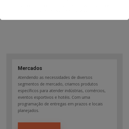
Sacolas Ecológicas, recicláveis, vários
tamanhos e modelos.
Mercados
Atendendo as necessidades de diversos
segmentos de mercado, criamos produtos
específicos para atender indústrias, comércios,
eventos esportivos e hotéis. Com uma
programação de entregas em prazos e locais
planejados.