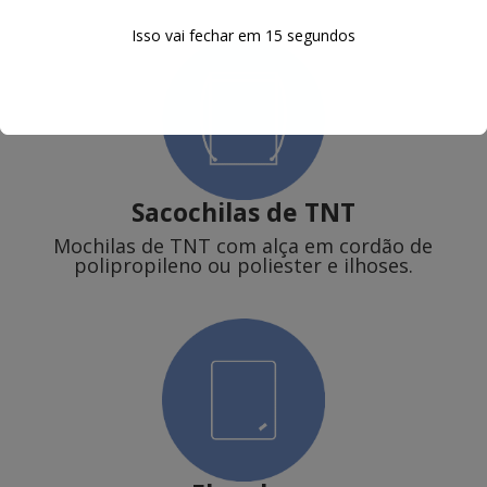
Isso vai fechar em
14
segundos
Sacochilas de TNT
Mochilas de TNT com alça em cordão de
polipropileno ou poliester e ilhoses.