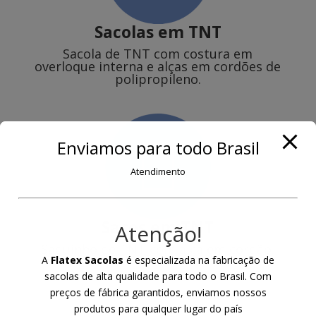
Sacolas em TNT
Sacola de TNT com costura em
overloque interna e alças em cordões de
polipropileno.
Enviamos para todo Brasil
Atendimento
Sacos em TNT
Atenção!
Saquinho de TNT com alça em cordão.
A
Flatex Sacolas
é especializada na fabricação de
sacolas de alta qualidade para todo o Brasil. Com
preços de fábrica garantidos, enviamos nossos
produtos para qualquer lugar do país